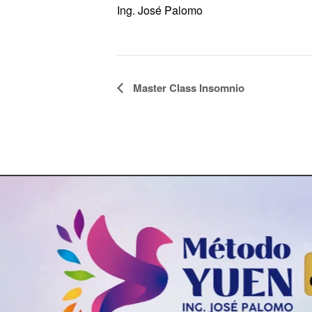
Ing. José Palomo
Navegación
Master Class Insomnio
del
Evento