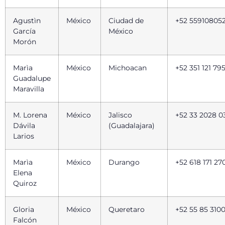
Agustìn
México
Ciudad de
+52 55910805
García
México
Morón
Marìa
México
Michoacan
+52 351 121 79
Guadalupe
Maravilla
M. Lorena
México
Jalisco
+52 33 2028 0
Dávila
(Guadalajara)
Larios
Marìa
México
Durango
+52 618 171 27
Elena
Quiroz
Gloria
México
Queretaro
+52 55 85 3100
Falcón