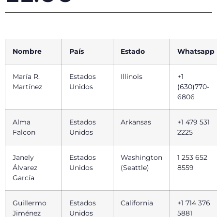
Nombre
País
Estado
Whatsapp
María R.
Estados
Illinois
+1
Martínez
Unidos
(630)770-
6806
Alma
Estados
Arkansas
+1 479 531
Falcon
Unidos
2225
Janely
Estados
Washington
1 253 652
Álvarez
Unidos
(Seattle)
8559
García
Guillermo
Estados
California
+1 714 376
Jiménez
Unidos
5881