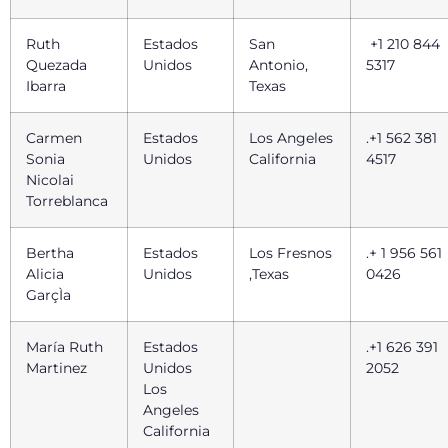
Ruth
Estados
San
+1 210 844
Quezada
Unidos
Antonio,
5317
Ibarra
Texas
Carmen
Estados
Los Angeles
.+1 562 381
Sonia
Unidos
California
4517
Nicolai
Torreblanca
Bertha
Estados
Los Fresnos
.+ 1 956 561
Alicia
Unidos
,Texas
0426
GarçÌa
María Ruth
Estados
.+1 626 391
Martinez
Unidos
2052
Los
Angeles
California