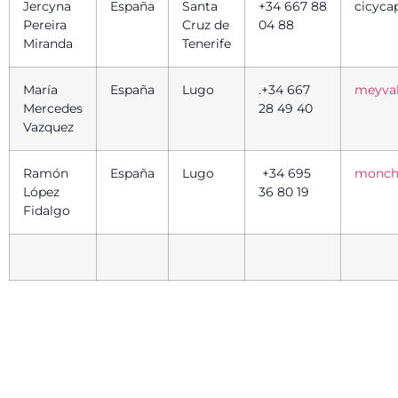
Jercyna
España
Santa
+34 667 88
cicyca
Pereira
Cruz de
04 88
Miranda
Tenerife
María
España
Lugo
.+34 667
meyva
Mercedes
28 49 40
Vazquez
Ramón
España
Lugo
+34 695
moncho
López
36 80 19
Fidalgo