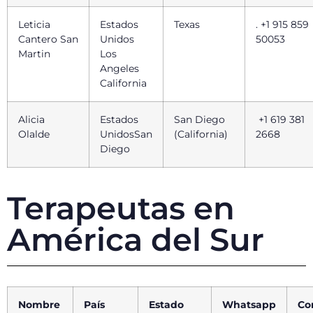
Leticia
Estados
Texas
. +1 915 859
Cantero San
Unidos
50053
Martin
Los
Angeles
California
Alicia
Estados
San Diego
+1 619 381
Olalde
UnidosSan
(California)
2668
Diego
Terapeutas en
América del Sur
Nombre
País
Estado
Whatsapp
Co