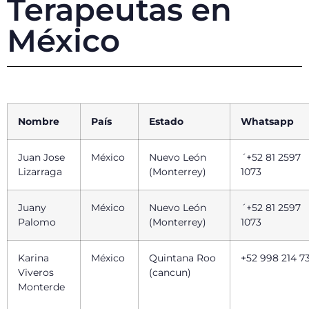
Terapeutas en
México
Nombre
País
Estado
Whatsapp
Juan Jose
México
Nuevo León
´+52 81 2597
Lizarraga
(Monterrey)
1073
Juany
México
Nuevo León
´+52 81 2597
Palomo
(Monterrey)
1073
Karina
México
Quintana Roo
+52 998 214 7
Viveros
(cancun)
Monterde