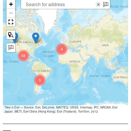
+
×
−
4
58
5
Tiles © Esri — Source: Esri, DeLorme, NAVTEQ, USGS, Intermap, iPC, NRCAN, Esri
Japan, METI, Esri China (Hong Kong), Esri (Thailand), TomTom, 2012