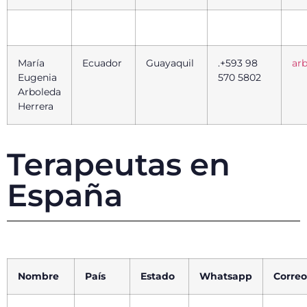
María
Ecuador
Guayaquil
.+593 98
ar
Eugenia
570 5802
Arboleda
Herrera
Terapeutas en
España
Nombre
País
Estado
Whatsapp
Correo