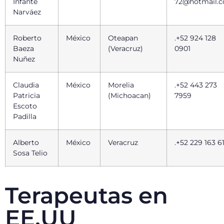
Infante
72@hotmail.
Narváez
Roberto
México
Oteapan
.+52 924 128
Baeza
(Veracruz)
0901
Nuñez
Claudia
México
Morelia
.+52 443 273
Patricia
(Michoacan)
7959
Escoto
Padilla
Alberto
México
Veracruz
.+52 229 163 6
Sosa Telio
Terapeutas en
EE.UU