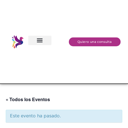
Quiero una consulta
Quien Soy
Terapeutas Energéticos
« Todos los Eventos
Este evento ha pasado.