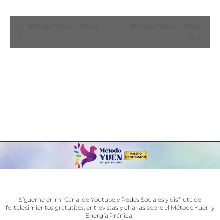
Navegación
Método Yuen – Nivel
Método Yuen – Nivel
del
I
II
Evento
Sígueme en mi Canal de Youtube y Redes Sociales y disfruta de
fortalecimientos gratutitos, entrevistas y charlas sobre el Método Yuen y
Energía Pránica.